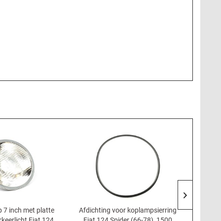
 7 inch met platte
Afdichting voor koplampsierring
Chrome
keerlicht Fiat 124
Fiat 124 Spider (66-78), 1500
(60cm