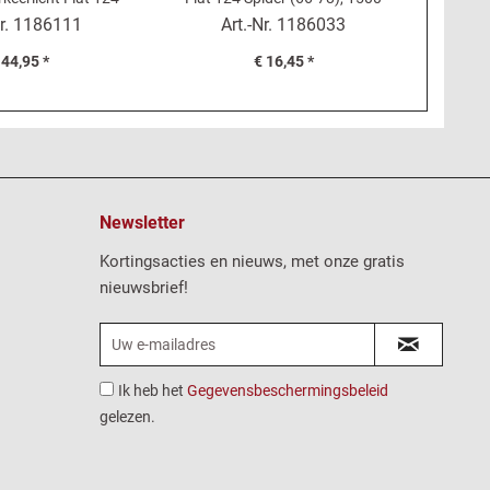
Spider
Cabrio
Cou
r.
1186111
Art.-Nr.
1186033
Inhou
 44,95 *
€ 16,45 *
Newsletter
Kortingsacties en nieuws, met onze gratis
nieuwsbrief!
Ik heb het
Gegevensbeschermingsbeleid
gelezen.