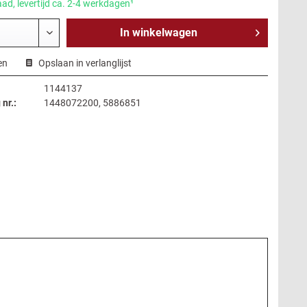
ad, levertijd ca. 2-4 werkdagen¹
In
winkelwagen
en
Opslaan in verlanglijst
1144137
 nr.:
1448072200, 5886851