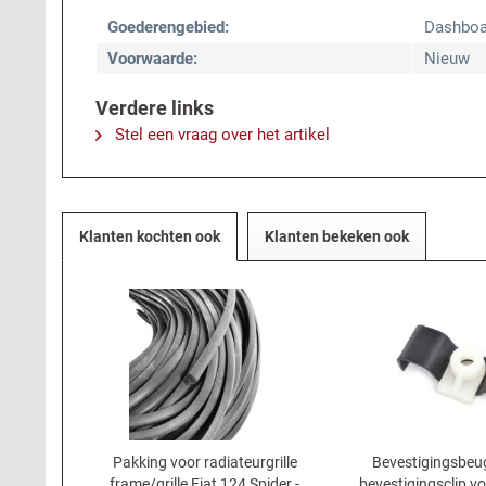
Goederengebied:
Dashboa
Voorwaarde:
Nieuw
Verdere links
Stel een vraag over het artikel
Klanten kochten ook
Klanten bekeken ook
Pakking voor radiateurgrille
Bevestigingsbeug
frame/grille Fiat 124 Spider -
bevestigingsclip vo