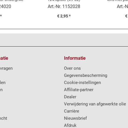
pider
24020
Art.-Nr.
1152028
Art.-N
 *
€ 2,95 *
€
atie
Informatie
 vragen
Over ons
Gegevensbescherming
len
Cookie-instellingen
en
Affiliate-partner
Dealer
Verwijdering van afgewerkte olie
Carrière
echt
Nieuwsbrief
Afdruk