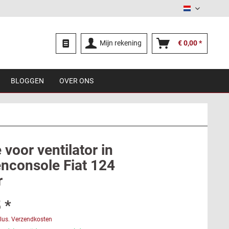
Nederland
Mijn rekening
€ 0,00 *
BLOGGEN
OVER ONS
voor ventilator in
nconsole Fiat 124
r
 *
lus. Verzendkosten