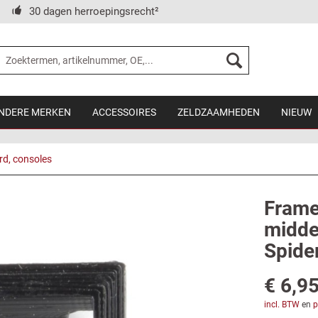
30 dagen herroepingsrecht²
NDERE MERKEN
ACCESSOIRES
ZELDZAAMHEDEN
NIEUW
d, consoles
Frame 
midde
Spide
€ 6,95
incl. BTW
en
p