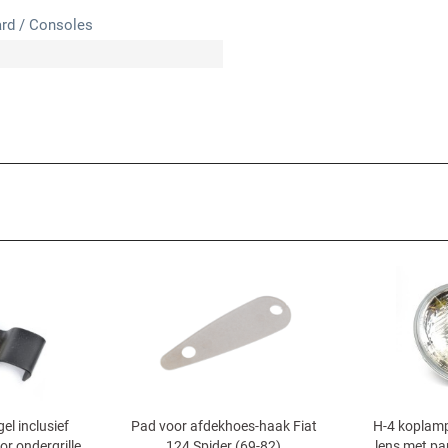
rd / Consoles
el inclusief
Pad voor afdekhoes-haak Fiat
H-4 koplamp
or ondergrille
124 Spider (69-82)
lens met par