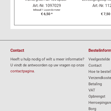
meter
Fiat 124 S
Art.-Nr.
1097029
Art.-Nr.
11
Inhoud
1 Lopende meter
€ 6,50 *
€ 7,50
Contact
Bestelinform
Heeft u hulp nodig of wilt u meer informatie?
Veelgestelde
U vindt de antwoorden op uw vragen op onze
Contact
contactpagina
.
Hoe te bestel
Verzendkost
Betaling
VAT
Opbrengst
Herroepingsr
Borg