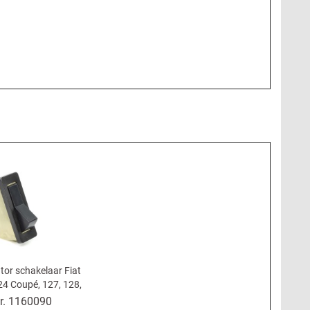
tor schakelaar Fiat
24 Coupé, 127, 128,
ino Spider - zwart
r.
1160090