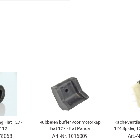
g Fiat 127 -
Rubberen buffer voor motorkap
Kachelventila
 112
Fiat 127 - Fiat Panda
124 Spider, 1
238, 850, D
78068
Art.-Nr.
1016009
Art.-N