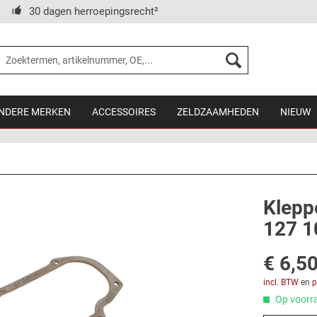
30 dagen herroepingsrecht²
NDERE MERKEN
ACCESSOIRES
ZELDZAAMHEDEN
NIEUW
Klepp
127 1
€ 6,50
incl. BTW
en
p
Op voorra