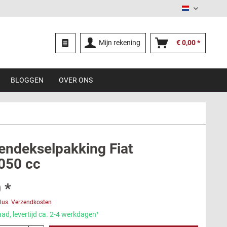
Nederland
Mijn rekening
€ 0,00 *
BLOGGEN
OVER ONS
endekselpakking Fiat
050 cc
 *
lus. Verzendkosten
ad, levertijd ca. 2-4 werkdagen¹