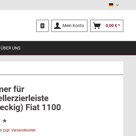
Deutsch
Mein Konto
0,00 € *
ÜBER UNS
er für
lerzierleiste
eckig) Fiat 1100
 *
d
zzgl. Versandkosten