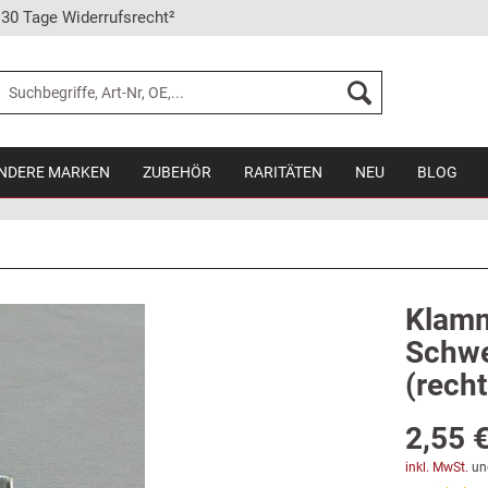
30 Tage Widerrufsrecht²
NDERE MARKEN
ZUBEHÖR
RARITÄTEN
NEU
BLOG
Klamm
Schwel
(recht
2,55 €
inkl. MwSt.
un