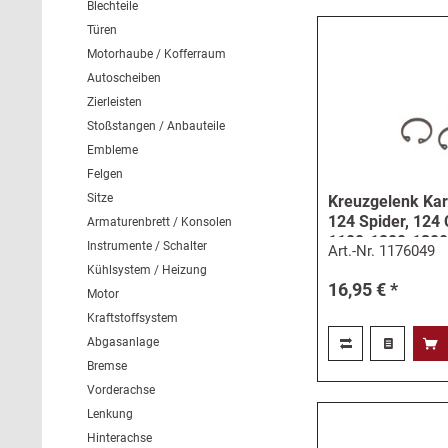
Blechteile
Türen
Motorhaube / Kofferraum
Autoscheiben
Zierleisten
Stoßstangen / Anbauteile
Embleme
Felgen
Sitze
Kreuzgelenk Kar
124 Spider, 124 
Armaturenbrett / Konsolen
1100-1200-1300
Instrumente / Schalter
Art.-Nr.
1176049
Kühlsystem / Heizung
16,95 € *
Motor
Kraftstoffsystem
Abgasanlage
Bremse
Vorderachse
Lenkung
Hinterachse