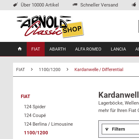
Über 10000 Artikel
Schneller Versand
FIAT
ABARTH
ALFA ROMEO
LANCIA
A
FIAT
1100/1200
Kardanwelle / Differential
Kardanwelle
FIAT
Lagerböcke, Wellend
124 Spider
mehr für Ihren Fiat
124 Coupé
124 Berlina / Limousine
Filtern
1100/1200