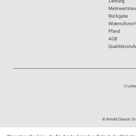
Zahlung
Mehrwertsteu
Rückgabe
Widerrufsrech
Pfand
AGB
Qualitätsstuf
1) Lief
© Arnold Classic Gm