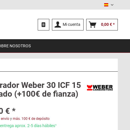
Español
Mi cuenta
0,00 € *
OBRE NOSOTROS
rador Weber 30 ICF 15
ado (+100€ de fianza)
0 € *
 envío
y
más. 100 € de depósito
entrega aprox. 2-5 días hábiles¹