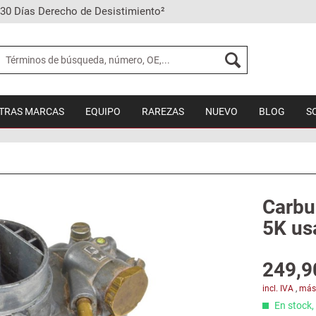
30 Días Derecho de Desistimiento²
TRAS MARCAS
EQUIPO
RAREZAS
NUEVO
BLOG
S
Carbu
5K us
249,9
incl. IVA
,
más
En stock, 