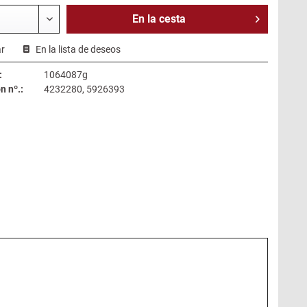
En la
cesta
r
En la lista de deseos
:
1064087g
 nº.:
4232280, 5926393