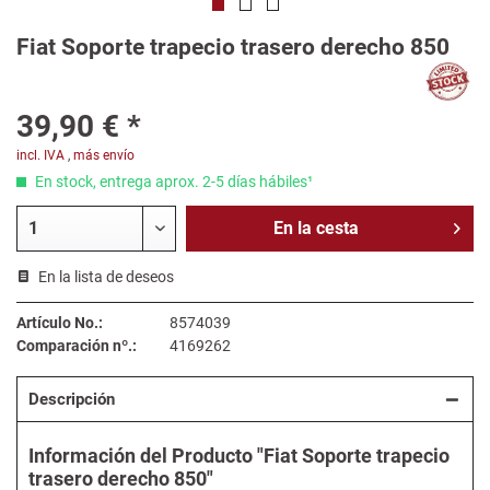
Fiat Soporte trapecio trasero derecho 850
39,90 € *
incl. IVA
,
más envío
En stock, entrega aprox. 2-5 días hábiles¹
En la
cesta
En la lista de deseos
Artículo No.:
8574039
Comparación nº.:
4169262
Descripción
Información del Producto "Fiat Soporte trapecio
trasero derecho 850"