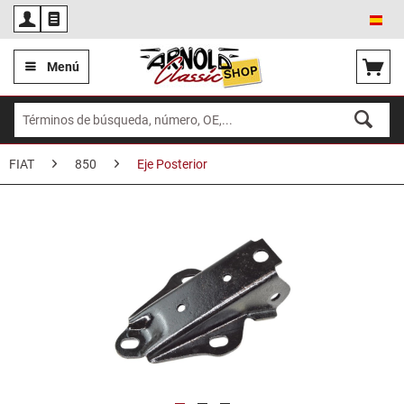
Esp
Menú
FIAT
850
Eje Posterior