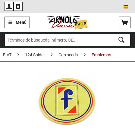
Esp
Menú
FIAT
124 Spider
Carrocería
Emblemas