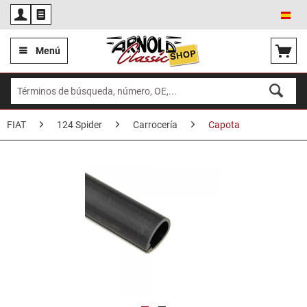
Esp
Menú
FIAT
124 Spider
Carrocería
Capota