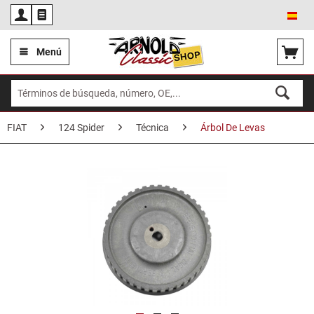
Esp
Menú
FIAT
124 Spider
Técnica
Árbol De Levas