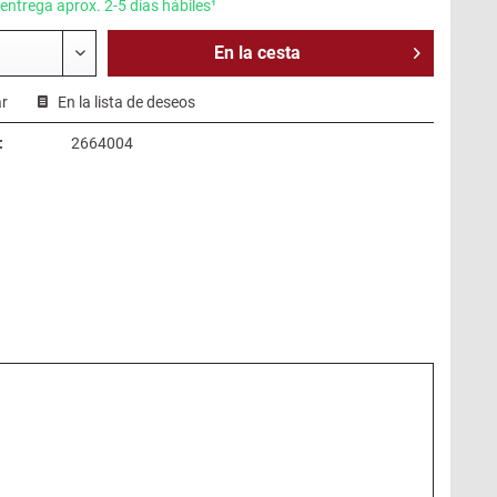
entrega aprox. 2-5 días hábiles¹
En la
cesta
r
En la lista de deseos
:
2664004