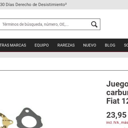
30 Días Derecho de Desistimiento²
TRAS MARCAS
EQUIPO
RAREZAS
NUEVO
BLOG
S
Juego
carbu
Fiat 1
23,95 
incl. IVA
,
más