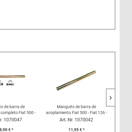
o de barra de
Manguito de barra de
Bota de
completo Fiat 500 -
acoplamiento Fiat 500 - Fiat 126 -
126 P,
26 - Fiat 600
Fiat 600
Beta Mo
r.
1070047
Art.-Nr.
1070042
8,90 € *
11,95 € *