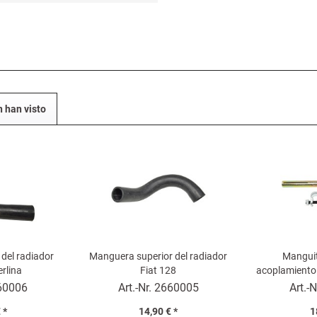
n han visto
 del radiador
Manguera superior del radiador
Manguit
erlina
Fiat 128
acoplamiento 
Fiat 1
60006
Art.-Nr.
2660005
Art.-N
 *
14,90 € *
1