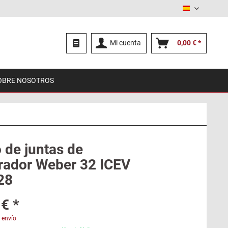
Español
Mi cuenta
0,00 € *
OBRE NOSOTROS
 de juntas de
rador Weber 32 ICEV
28
€ *
 envío