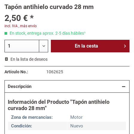
Tapón antihielo curvado 28 mm
2,50 € *
incl. IVA
,
más envío
En stock, entrega aprox. 2-5 días hábiles¹
En la
cesta
En la lista de deseos
Artículo No.:
1062625
Descripción
Información del Producto "Tapón antihielo
curvado 28 mm"
Zona de mercancías:
Motor
Condición:
Nuevo