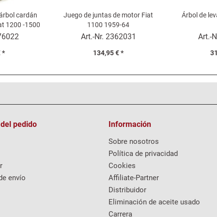
árbol cardán
Juego de juntas de motor Fiat
Árbol de lev
iat 1200 -1500
1100 1959-64
o
76022
Art.-Nr.
2362031
Art.-N
 *
134,95 € *
31
 del pedido
Información
Sobre nosotros
Política de privacidad
r
Cookies
de envío
Affiliate-Partner
Distribuidor
Eliminación de aceite usado
Carrera