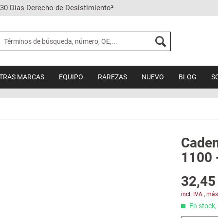
30 Días Derecho de Desistimiento²
TRAS MARCAS
EQUIPO
RAREZAS
NUEVO
BLOG
S
Cadena
1100 
32,45 
incl. IVA
,
más
En stock, 