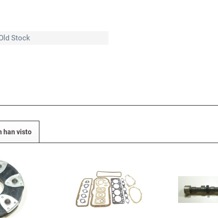
Old Stock
n han visto