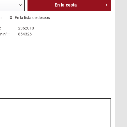
En la
cesta
r
En la lista de deseos
:
2362010
 nº.:
854326