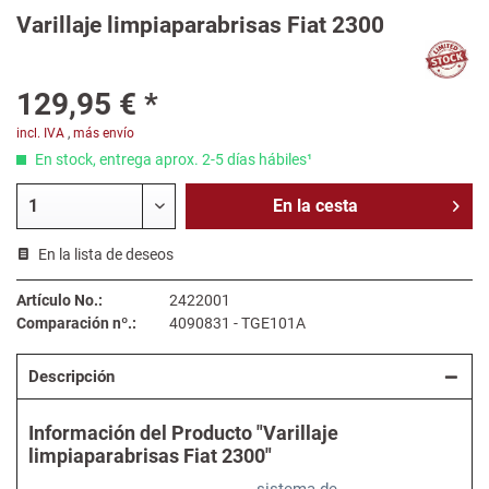
Varillaje limpiaparabrisas Fiat 2300
129,95 € *
incl. IVA
,
más envío
En stock, entrega aprox. 2-5 días hábiles¹
En la
cesta
En la lista de deseos
Artículo No.:
2422001
Comparación nº.:
4090831 - TGE101A
Descripción
Información del Producto "Varillaje
limpiaparabrisas Fiat 2300"