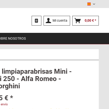
Español
Mi cuenta
0,00 € *
OBRE NOSOTROS
 limpiaparabrisas Mini -
i 250 - Alfa Romeo -
rghini
5 € *
 envío