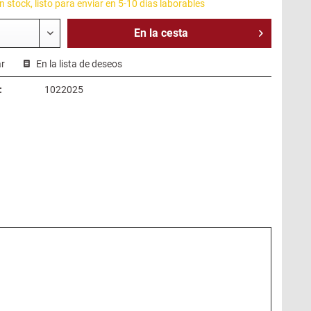
 stock, listo para enviar en 5-10 días laborables
En la
cesta
r
En la lista de deseos
:
1022025