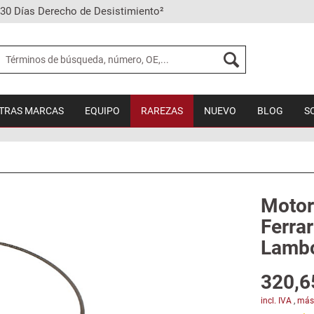
30 Días Derecho de Desistimiento²
TRAS MARCAS
EQUIPO
RAREZAS
NUEVO
BLOG
S
Motor
Ferrar
Lambo
320,6
incl. IVA
,
más