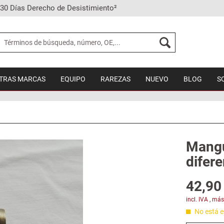
30 Días Derecho de Desistimiento²
TRAS MARCAS
EQUIPO
RAREZAS
NUEVO
BLOG
S
Mangu
difere
42,90 
incl. IVA
,
más
No está en