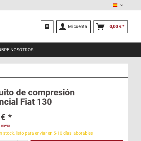
Español
Mi cuenta
0,00 € *
OBRE NOSOTROS
ito de compresión
ncial Fiat 130
€ *
 envío
 stock, listo para enviar en 5-10 días laborables