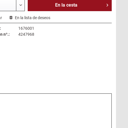
En la
cesta
r
En la lista de deseos
:
1676001
 nº.:
4247968