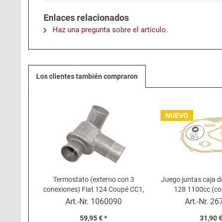
Enlaces relacionados
Haz una pregunta sobre el artículo.
Los clientes también compraron
NUEVO
Termostato (externo con 3
Juego juntas caja d
conexiones) Fiat 124 Coupé CC1,
128 1100cc (co
131, Lancia Beta Montecarlo
Art.-Nr.
1060090
Art.-Nr.
26
59,95 € *
31,90 €