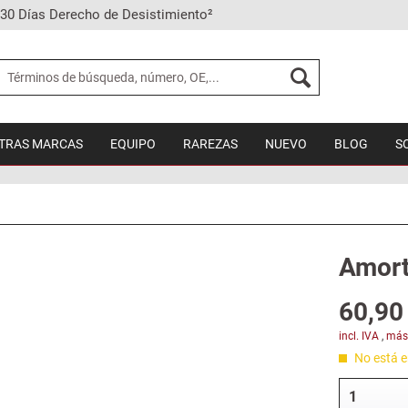
30 Días Derecho de Desistimiento²
TRAS MARCAS
EQUIPO
RAREZAS
NUEVO
BLOG
S
Amort
60,90 
incl. IVA
,
más
No está en