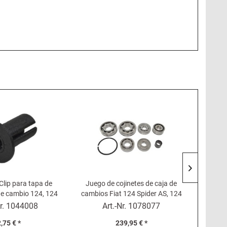
Clip para tapa de
Juego de cojinetes de caja de
Ro
e cambio 124, 124
cambios Fiat 124 Spider AS, 124
abrepu
Coupé
Coupé AC
r.
1044008
Art.-Nr.
1078077
,75 € *
239,95 € *