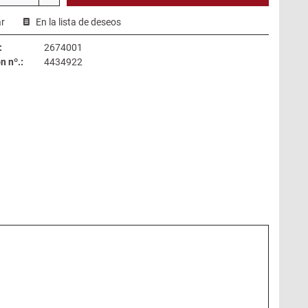
r
En la lista de deseos
:
2674001
 nº.:
4434922