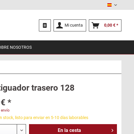
Español
Mi cuenta
0,00 € *
OBRE NOSOTROS
iguador trasero 128
€ *
 envío
 stock, listo para enviar en 5-10 días laborables
En la
cesta