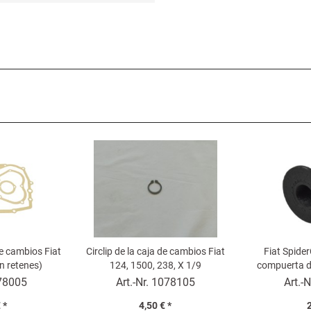
e cambios Fiat
Circlip de la caja de cambios Fiat
Fiat Spider
n retenes)
124, 1500, 238, X 1/9
compuerta d
78005
Art.-Nr.
1078105
Art.-N
 *
4,50 € *
2