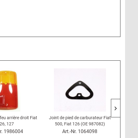
u arrière droit Fiat
Joint de pied de carburateur Fiat
Capteu
26, 127
500, Fiat 126 (OE 987082)
Fia
r.
1986004
Art.-Nr.
1064098