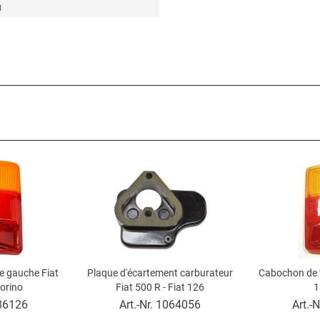
u
re gauche Fiat
Plaque d'écartement carburateur
Cabochon de fe
iorino
Fiat 500 R - Fiat 126
1
86126
Art.-Nr.
1064056
Art.-N