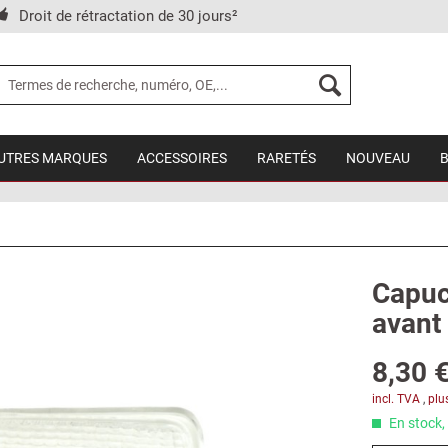
Droit de rétractation de 30 jours²
UTRES MARQUES
ACCESSOIRES
RARETÉS
NOUVEAU
Capuc
avant 
8,30 €
incl. TVA
,
plu
En stock, 