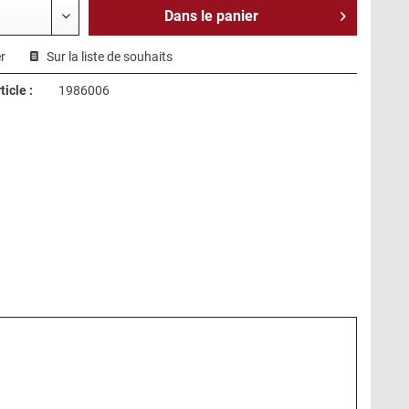
Dans le
panier
r
Sur la liste de souhaits
icle :
1986006