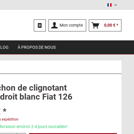
Français
Mon compte
0,00 € *
BLOG
À PROPOS DE NOUS
hon de clignotant
droit blanc Fiat 126
 *
s expédition
livraison environ 2-4 jours ouvrables¹