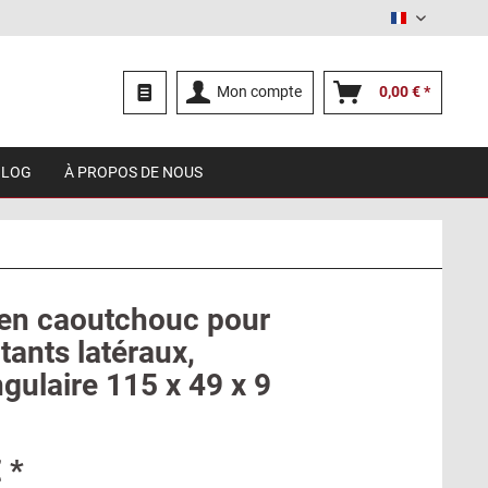
Français
Mon compte
0,00 € *
BLOG
À PROPOS DE NOUS
 en caoutchouc pour
tants latéraux,
gulaire 115 x 49 x 9
 *