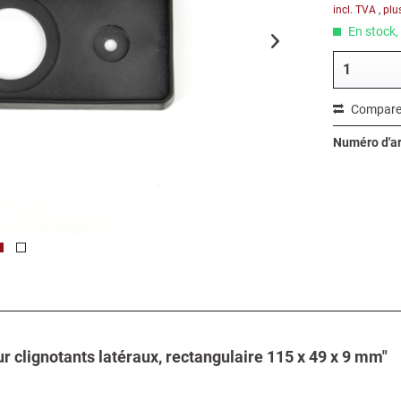
incl. TVA
,
plu
En stock, 
Compare
Numéro d'art
r clignotants latéraux, rectangulaire 115 x 49 x 9 mm"