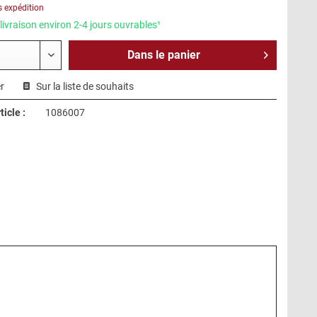
s expédition
livraison environ 2-4 jours ouvrables¹
Dans le
panier
r
Sur la liste de souhaits
icle :
1086007