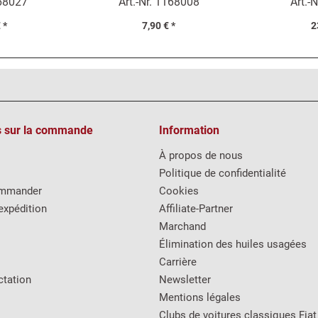
68027
Art.-Nr.
1168008
Art.-N
 *
7,90 € *
2
s sur la commande
Information
À propos de nous
Politique de confidentialité
mmander
Cookies
expédition
Affiliate-Partner
Marchand
Élimination des huiles usagées
Carrière
ctation
Newsletter
Mentions légales
Clubs de voitures classiques Fiat