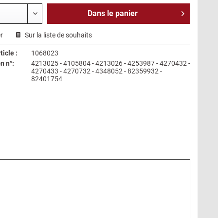
Dans le
panier
r
Sur la liste de souhaits
icle :
1068023
n n°:
4213025 - 4105804 - 4213026 - 4253987 - 4270432 -
4270433 - 4270732 - 4348052 - 82359932 -
82401754