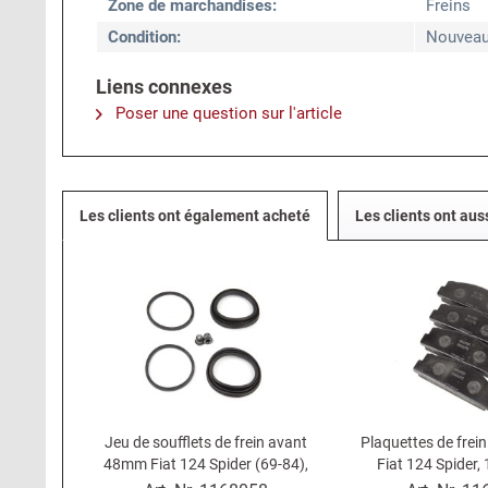
Zone de marchandises:
Freins
Condition:
Nouvea
Liens connexes
Poser une question sur l'article
Les clients ont également acheté
Les clients ont aus
Jeu de soufflets de frein avant
Plaquettes de frein
48mm Fiat 124 Spider (69-84),
Fiat 124 Spider,
124 Coupé, 128, X1/9, Lancia
Limousine, 125, 127,