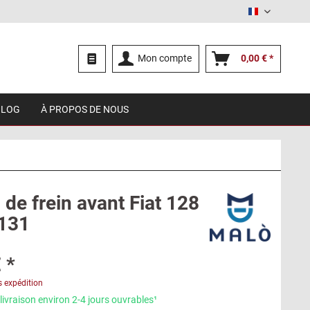
Français
Mon compte
0,00 € *
BLOG
À PROPOS DE NOUS
de frein avant Fiat 128
 131
 *
s expédition
livraison environ 2-4 jours ouvrables¹