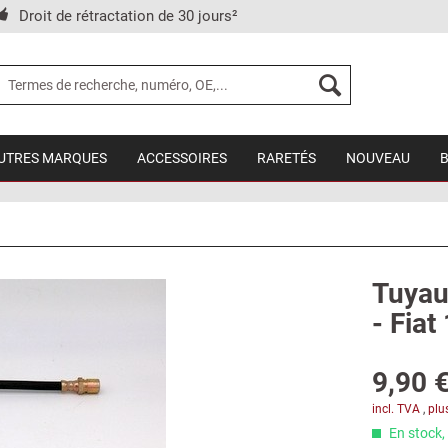
Droit de rétractation de 30 jours²
UTRES MARQUES
ACCESSOIRES
RARETÉS
NOUVEAU
Tuyau 
- Fiat
9,90 €
incl. TVA
,
plu
En stock, 