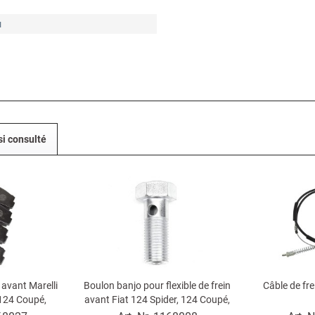
u
si consulté
 avant Marelli
Boulon banjo pour flexible de frein
Câble de fre
 124 Coupé,
avant Fiat 124 Spider, 124 Coupé,
 128, X 1/9,...
124 Berlina, Fiat 850...