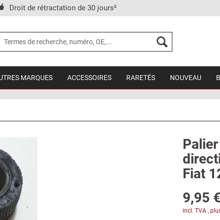
Droit de rétractation de 30 jours²
UTRES MARQUES
ACCESSOIRES
RARETÉS
NOUVEAU
Palie
direct
Fiat 1
9,95 €
incl. TVA
,
plu