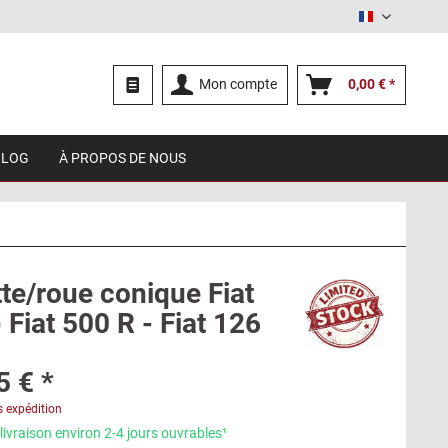
Français
Mon compte
0,00 € *
BLOG
À PROPOS DE NOUS
te/roue conique Fiat
 Fiat 500 R - Fiat 126
5 € *
s expédition
livraison environ 2-4 jours ouvrables¹