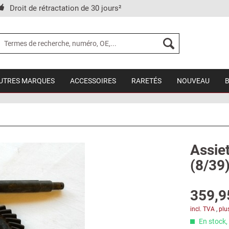
Droit de rétractation de 30 jours²
UTRES MARQUES
ACCESSOIRES
RARETÉS
NOUVEAU
Assiet
(8/39)
359,9
incl. TVA
,
plu
En stock, 