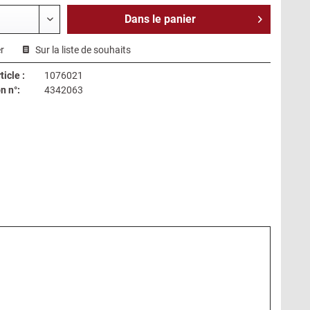
Dans le
panier
r
Sur la liste de souhaits
icle :
1076021
n n°:
4342063