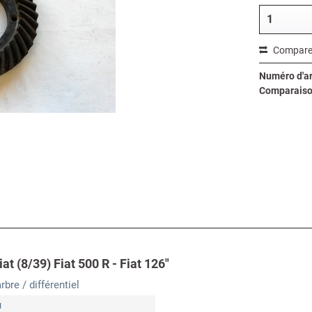
Compare
Numéro d'art
Comparaiso
at (8/39) Fiat 500 R - Fiat 126"
bre / différentiel
u