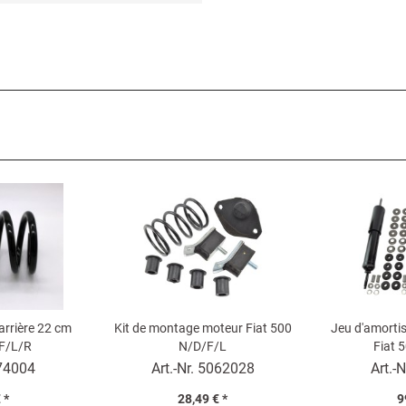
 arrière 22 cm
Kit de montage moteur Fiat 500
Jeu d'amorti
/F/L/R
N/D/F/L
Fiat 5
74004
Art.-Nr.
5062028
Art.-N
 *
28,49 € *
9