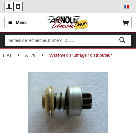
Fra
Menu
FIAT
X 1/9
Système d'allumage / distributeur