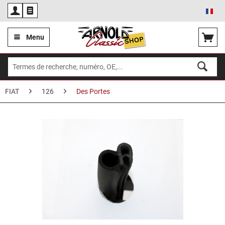
Fra
Menu
FIAT
126
Des Portes