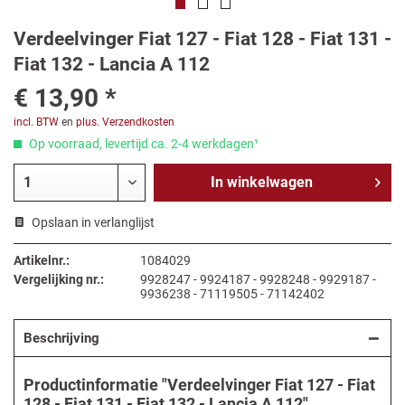
Verdeelvinger Fiat 127 - Fiat 128 - Fiat 131 -
Fiat 132 - Lancia A 112
€ 13,90 *
incl. BTW
en
plus. Verzendkosten
Op voorraad, levertijd ca. 2-4 werkdagen¹
In
winkelwagen
Opslaan in verlanglijst
Artikelnr.:
1084029
Vergelijking nr.:
9928247 - 9924187 - 9928248 - 9929187 -
9936238 - 71119505 - 71142402
Beschrijving
Productinformatie "Verdeelvinger Fiat 127 - Fiat
128 - Fiat 131 - Fiat 132 - Lancia A 112"