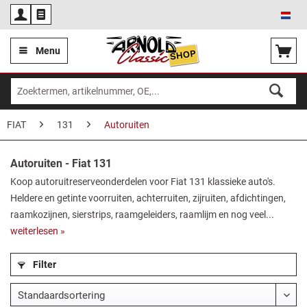
Ned
Menu
FIAT
131
Autoruiten
Autoruiten - Fiat 131
Koop autoruitreserveonderdelen voor Fiat 131 klassieke auto's.
Heldere en getinte voorruiten, achterruiten, zijruiten, afdichtingen,
raamkozijnen, sierstrips, raamgeleiders, raamlijm en nog veel...
weiterlesen »
Filter