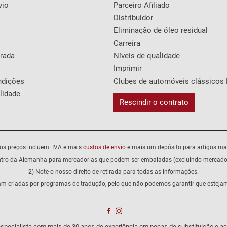
vio
Parceiro Afiliado
Distribuidor
Eliminação de óleo residual
Carreira
irada
Níveis de qualidade
Imprimir
ndições
Clubes de automóveis clássicos 
lidade
Rescindir o contrato
os preços incluem. IVA e mais
custos de envio
e mais um depósito para artigos ma
ntro da Alemanha para mercadorias que podem ser embaladas (excluindo mercador
2) Note o nosso direito de retirada para todas as informações.
am criadas por programas de tradução, pelo que não podemos garantir que estejam 
specialista com mais de 30 anos de experiência em peças de substituição e ac