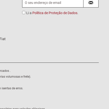
Li a
Política de Proteção de Dados
.
Fiat
rcados .
ias volumosas e frete).
isentas de erros.
essórios para veículos clássicos