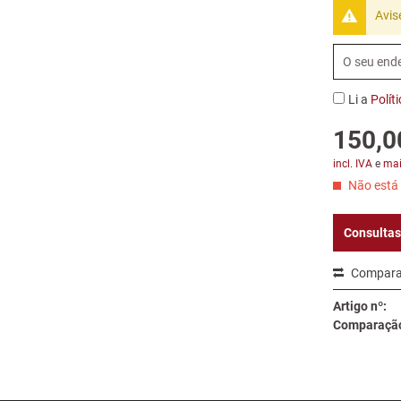
Avis
Li a
Polít
150,0
incl. IVA
e
mai
Não está 
Consultas
Compara
Artigo nº:
Comparação