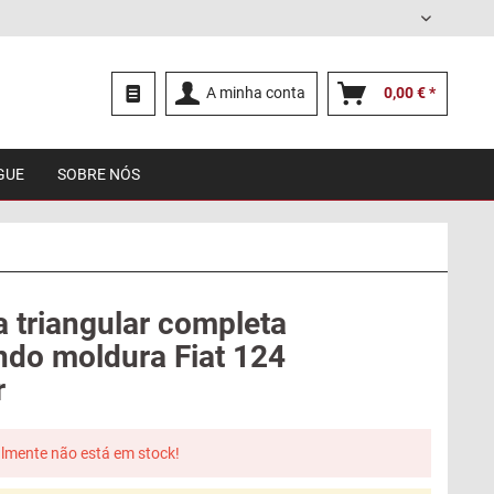
Português
A minha conta
0,00 € *
GUE
SOBRE NÓS
a triangular completa
indo moldura Fiat 124
r
lmente não está em stock!