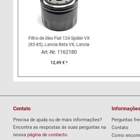
Filtro de óleo Fiat 124 Spider VX
(83-85), Lancia Beta VX, Lancia
A112 Abarth (58HP e 70HP)
Art.-Nr.
1162180
12,49 € *
Contato
Informações
Precisa de ajuda ou de mais informações?
Perguntas fr
Encontra as respostas às suas perguntas na
Contato
nossa
página de contacto
.
Como encom