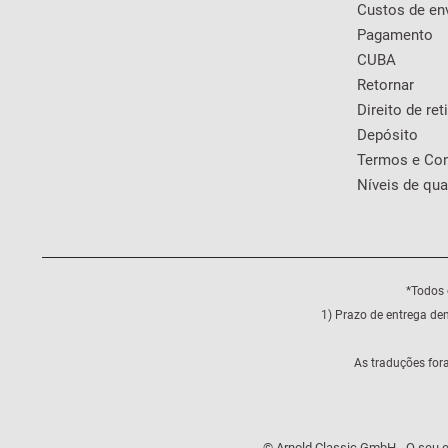
Custos de en
Pagamento
CUBA
Retornar
Direito de ret
Depósito
Termos e Co
Níveis de qua
*Todos 
1) Prazo de entrega de
As traduções for
© Arnold Classic GmbH - O seu e