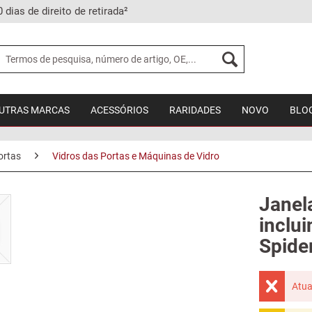
0 dias de direito de retirada²
UTRAS MARCAS
ACESSÓRIOS
RARIDADES
NOVO
BLO
ortas
Vidros das Portas e Máquinas de Vidro
Janel
inclu
Spide
Atua