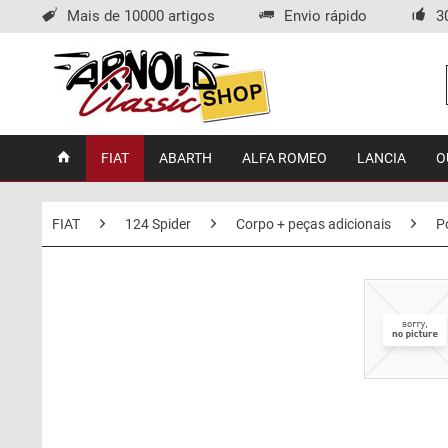
Mais de 10000 artigos
Envio rápido
3
FIAT
ABARTH
ALFA ROMEO
LANCIA
O
FIAT
124 Spider
Corpo + peças adicionais
P