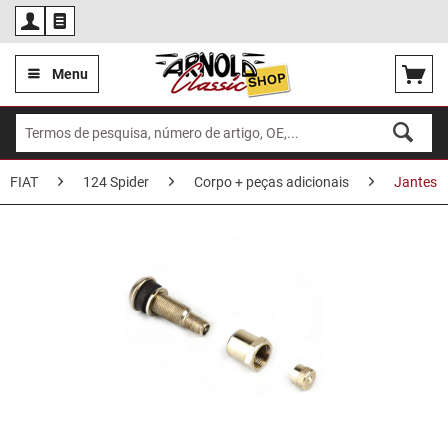
Por
Menu
FIAT
124 Spider
Corpo + peças adicionais
Jantes