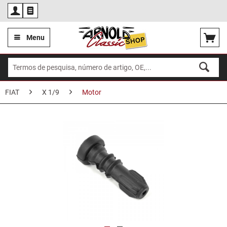
Por
Menu
FIAT
X 1/9
Motor