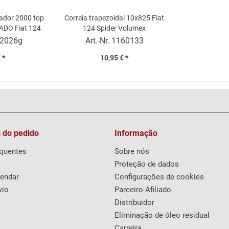
nador 2000 top
Correia trapezoidal 10x825 Fiat
SADO Fiat 124
124 Spider Volumex
r
2026g
Art.-Nr.
1160133
 *
10,95 € *
 do pedido
Informação
equentes
Sobre nós
Proteção de dados
endar
Configurações de cookies
vio
Parceiro Afiliado
Distribuidor
Eliminação de óleo residual
Carreira