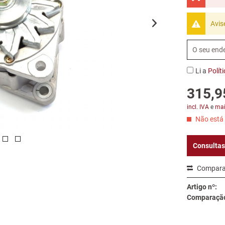
Avis
Li a
Polít
315,9
incl. IVA
e
mai
Não está 
Consultas
Compara
Artigo nº:
Comparação