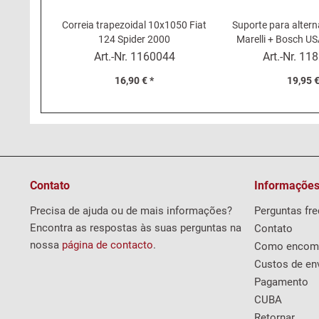
Correia trapezoidal 10x1050 Fiat
Suporte para alter
124 Spider 2000
Marelli + Bosch U
Spide
Art.-Nr.
1160044
Art.-Nr.
118
16,90 € *
19,95 €
Contato
Informações
Precisa de ajuda ou de mais informações?
Perguntas fr
Encontra as respostas às suas perguntas na
Contato
nossa
página de contacto
.
Como encom
Custos de en
Pagamento
CUBA
Retornar