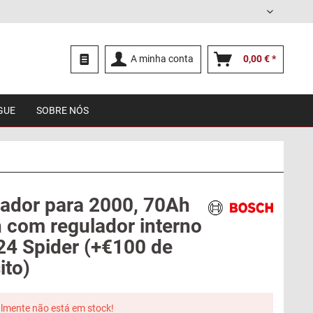
Português
A minha conta
0,00 € *
GUE
SOBRE NÓS
nador para 2000, 70Ah
 com regulador interno
124 Spider (+€100 de
ito)
lmente não está em stock!