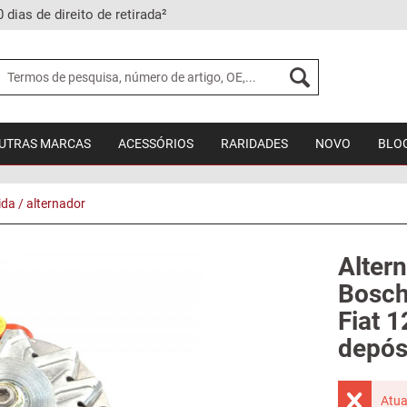
0 dias de direito de retirada²
UTRAS MARCAS
ACESSÓRIOS
RARIDADES
NOVO
BLO
ida / alternador
Alter
Bosch
Fiat 
depós
Atua