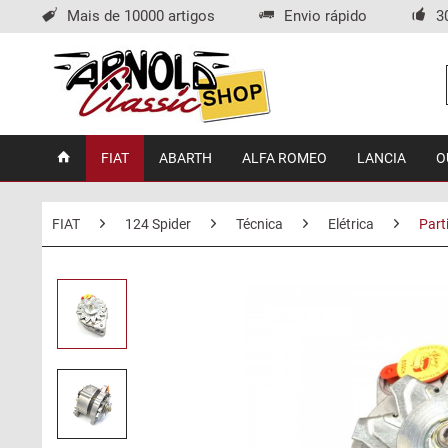
Mais de 10000 artigos
Envio rápido
3
FIAT
ABARTH
ALFA ROMEO
LANCIA
O
FIAT
124 Spider
Técnica
Elétrica
Part