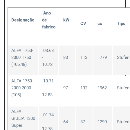
Ano
Designação
de
kW
CV
cc
Tipo
fabrico
ALFA 1750-
03.68
2000 1750
-
83
113
1779
Stufen
(105,48)
10.72
ALFA 1750-
10.71
2000 2000
-
97
132
1962
Stufen
(105)
12.83
ALFA
01.74
GIULIA 1300
-
64
87
1290
Stufen
Super
12.78