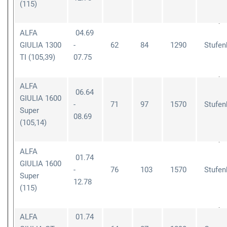
(115)
ALFA
04.69
GIULIA 1300
-
62
84
1290
Stufen
TI (105,39)
07.75
ALFA
06.64
GIULIA 1600
-
71
97
1570
Stufen
Super
08.69
(105,14)
ALFA
01.74
GIULIA 1600
-
76
103
1570
Stufen
Super
12.78
(115)
ALFA
01.74