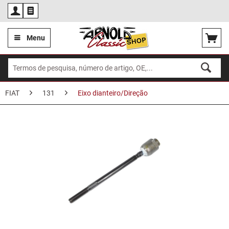
Por
Menu
FIAT
131
Eixo dianteiro/Direção