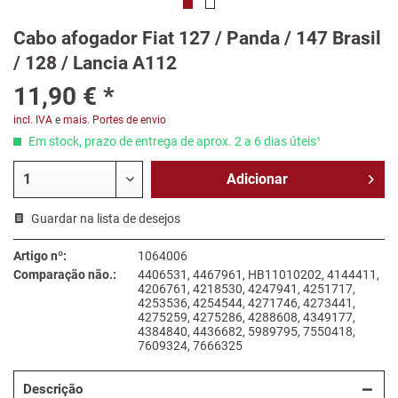
Cabo afogador Fiat 127 / Panda / 147 Brasil
/ 128 / Lancia A112
11,90 € *
incl. IVA
e
mais. Portes de envio
Em stock, prazo de entrega de aprox. 2 a 6 dias úteis¹
Adicionar
Guardar na lista de desejos
Artigo nº:
1064006
Comparação não.:
4406531, 4467961, HB11010202, 4144411,
4206761, 4218530, 4247941, 4251717,
4253536, 4254544, 4271746, 4273441,
4275259, 4275286, 4288608, 4349177,
4384840, 4436682, 5989795, 7550418,
7609324, 7666325
Descrição