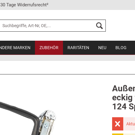
30 Tage Widerrufsrecht²
NDERE MARKEN
ZUBEHÖR
RARITÄTEN
NEU
BLOG
Außen
eckig 
124 S
Aktu