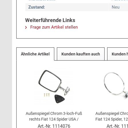
Zustand:
Neu
Weiterführende Links
Frage zum Artikel stellen
Ähnliche Artikel
Kunden kauften auch
Kunden h
Außenspiegel Chrom 3-loch-Fuß
Außenspiegel Chro
rechts Fiat 124 Spider USA /
Fiat 124 Spider, 
Giulietta Spider
ander
Art.-Nr.
1114076
Art.-Nr.
11