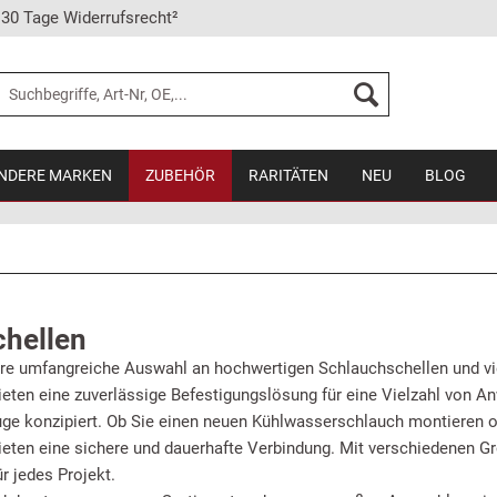
30 Tage Widerrufsrecht²
NDERE MARKEN
ZUBEHÖR
RARITÄTEN
NEU
BLOG
hellen
re umfangreiche Auswahl an hochwertigen Schlauchschellen und vie
eten eine zuverlässige Befestigungslösung für eine Vielzahl von A
ge konzipiert.
Ob Sie einen neuen Kühlwasserschlauch montieren o
ieten eine sichere und dauerhafte Verbindung. Mit verschiedenen G
r jedes Projekt.