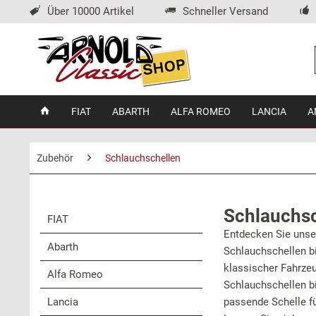
Über 10000 Artikel
Schneller Versand
FIAT
ABARTH
ALFA ROMEO
LANCIA
A
Zubehör
Schlauchschellen
Schlauchsc
FIAT
Entdecken Sie unse
Abarth
Schlauchschellen bi
klassischer Fahrzeu
Alfa Romeo
Schlauchschellen b
Lancia
passende Schelle fü