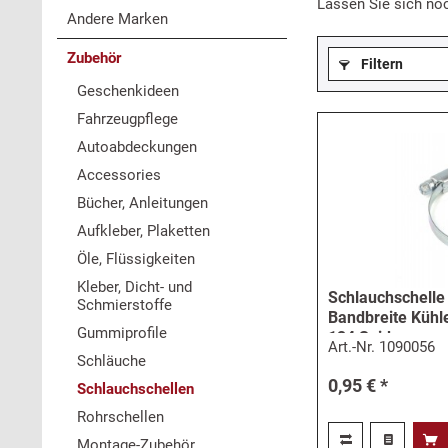
Lassen Sie sich no
Andere Marken
Zubehör
Filtern
Geschenkideen
Fahrzeugpflege
Autoabdeckungen
Accessories
Bücher, Anleitungen
Aufkleber, Plaketten
Öle, Flüssigkeiten
Kleber, Dicht- und
Schlauchschell
Schmierstoffe
Bandbreite Kühle
Gummiprofile
124 Spider
Art.-Nr.
1090056
Schläuche
0,95 € *
Schlauchschellen
Rohrschellen
Montage-Zubehör