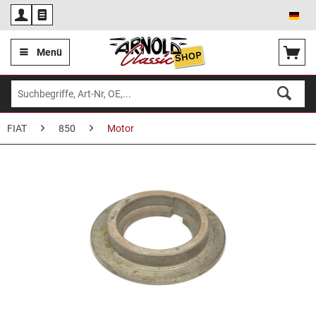
Deu
Menü
FIAT
850
Motor