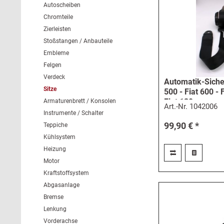
Autoscheiben
Chromteile
Zierleisten
Stoßstangen / Anbauteile
Embleme
Felgen
Verdeck
Automatik-Siche
Sitze
500 - Fiat 600 - 
Fiat 130
Armaturenbrett / Konsolen
Art.-Nr.
1042006
Instrumente / Schalter
99,90 € *
Teppiche
Kühlsystem
Heizung
Motor
Kraftstoffsystem
Abgasanlage
Bremse
Lenkung
Vorderachse