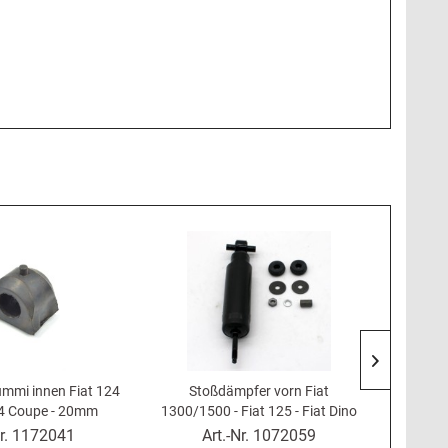
ummi innen Fiat 124
Stoßdämpfer vorn Fiat
Wasserp
24 Coupe - 20mm
1300/1500 - Fiat 125 - Fiat Dino
15
r.
1172041
Art.-Nr.
1072059