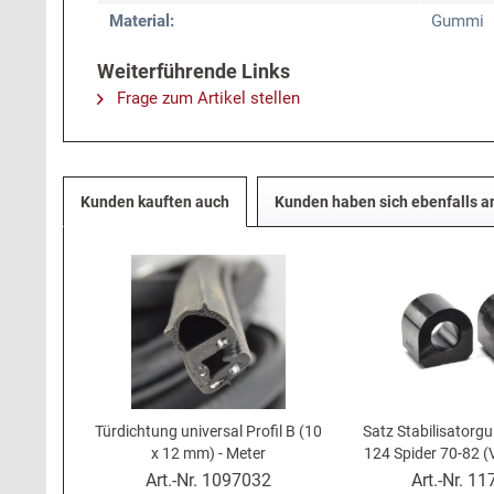
Material:
Gummi
Weiterführende Links
Frage zum Artikel stellen
Kunden kauften auch
Kunden haben sich ebenfalls 
Türdichtung universal Profil B (10
Satz Stabilisatorg
x 12 mm) - Meter
124 Spider 70-82 (
für außen verwe
Art.-Nr.
1097032
Art.-Nr.
11