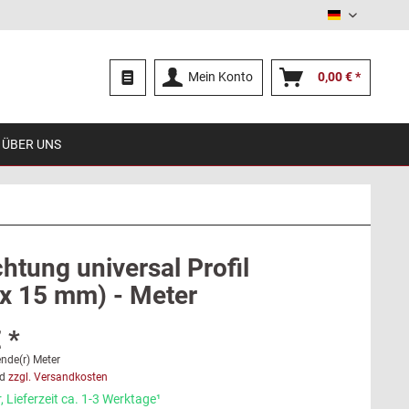
Deutsch
Mein Konto
0,00 € *
ÜBER UNS
htung universal Profil
 x 15 mm) - Meter
 *
nde(r) Meter
d
zzgl. Versandkosten
 Lieferzeit ca. 1-3 Werktage¹