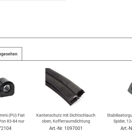
angesehen
ummi (PU) Fiat
Kantenschutz mit Dichtschlauch
Stabilisatorg
Von 83-84 nur
oben, Kofferraumdichtung
Spider, 1
ndbar), 124
Gummidichtung - Meter
72104
Art.-Nr.
1097001
Art.-N