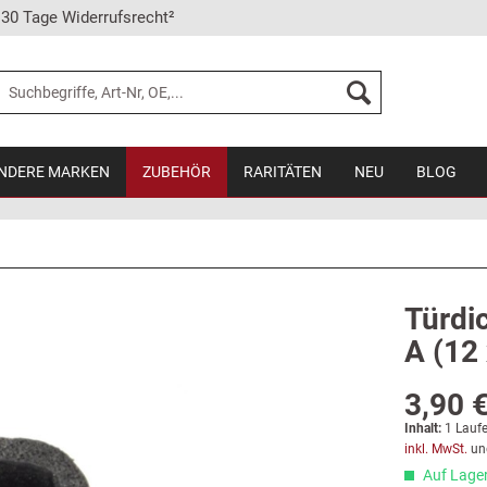
30 Tage Widerrufsrecht²
NDERE MARKEN
ZUBEHÖR
RARITÄTEN
NEU
BLOG
Türdic
A (12
3,90 €
Inhalt:
1 Laufe
inkl. MwSt.
un
Auf Lager,