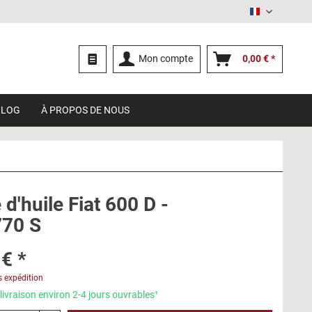
Français
Mon compte
0,00 € *
BLOG
À PROPOS DE NOUS
d'huile Fiat 600 D -
770 S
€ *
s expédition
livraison environ 2-4 jours ouvrables¹