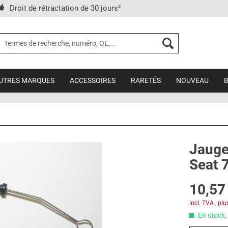
Droit de rétractation de 30 jours²
UTRES MARQUES
ACCESSOIRES
RARETÉS
NOUVEAU
Jauge 
Seat 
10,57 
incl. TVA
,
plu
En stock, 