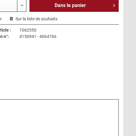
Dans le
panier
r
Sur la liste de souhaits
icle :
1062550
n n°:
4150941 - 4064766