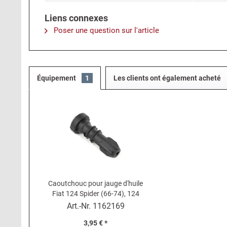
Liens connexes
Poser une question sur l'article
Équipement
1
Les clients ont également acheté
Caoutchouc pour jauge d'huile
Fiat 124 Spider (66-74), 124
Coupé, 125, 126, 500, 850, 1200,
Art.-Nr.
1162169
X...
3,95 € *