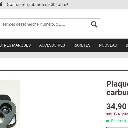
Droit de rétractation de 30 jours²
UTRES MARQUES
ACCESSOIRES
RARETÉS
NOUVEAU
Plaqu
carbur
34,90 
incl. TVA
,
plu
En stock, 