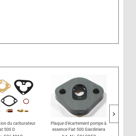
tion du carburateur
Plaque d'écartement pompe à
Kit de 
at 500 D
essence Fiat 500 Giardiniera