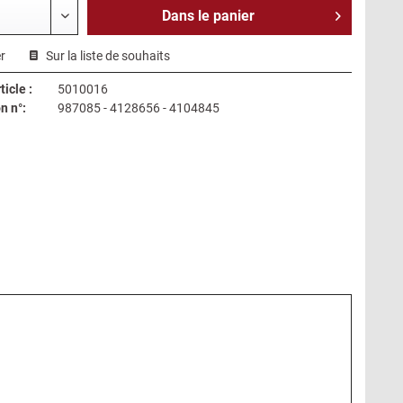
Dans le
panier
r
Sur la liste de souhaits
icle :
5010016
n n°:
987085 - 4128656 - 4104845