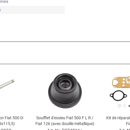
eries
u
n Fiat 500 D-
Soufflet d'essieu Fiat 500 F L R /
Kit de répara
8x115,5)
Fiat 126 (avec douille métallique)
Fi