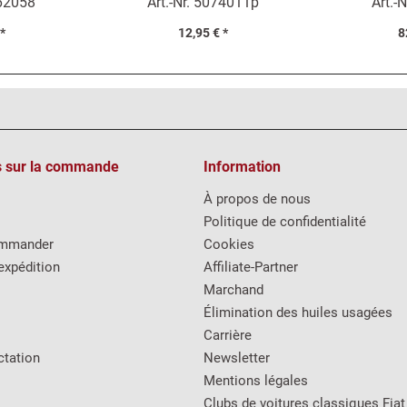
62058
Art.-Nr.
5074011p
Art.-N
 *
12,95 € *
8
s sur la commande
Information
À propos de nous
Politique de confidentialité
mmander
Cookies
expédition
Affiliate-Partner
Marchand
Élimination des huiles usagées
Carrière
ctation
Newsletter
Mentions légales
Clubs de voitures classiques Fiat