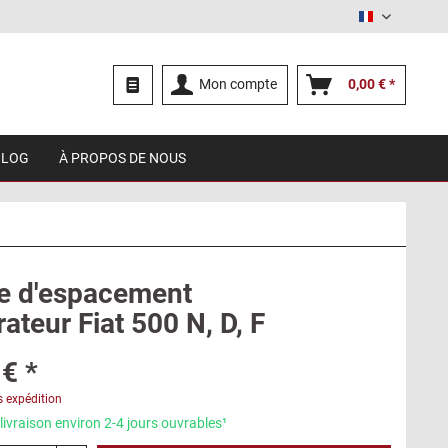
Français
Mon compte
0,00 € *
BLOG
À PROPOS DE NOUS
e d'espacement
ateur Fiat 500 N, D, F
€ *
s expédition
livraison environ 2-4 jours ouvrables¹