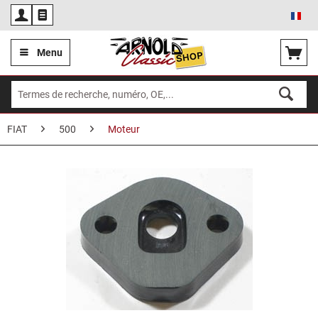
Fra
Menu
FIAT
500
Moteur