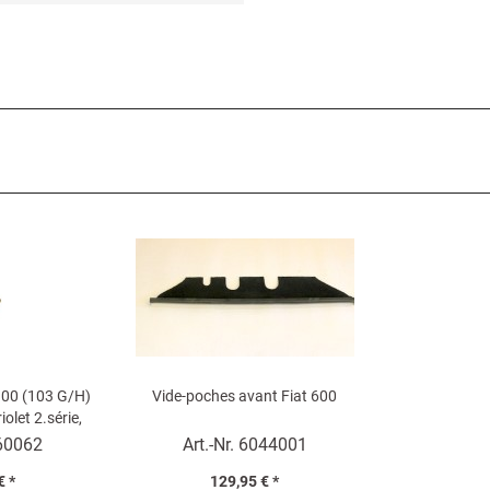
100 (103 G/H)
Vide-poches avant Fiat 600
olet 2.série,
 (52 mm)
60062
Art.-Nr.
6044001
€ *
129,95 € *