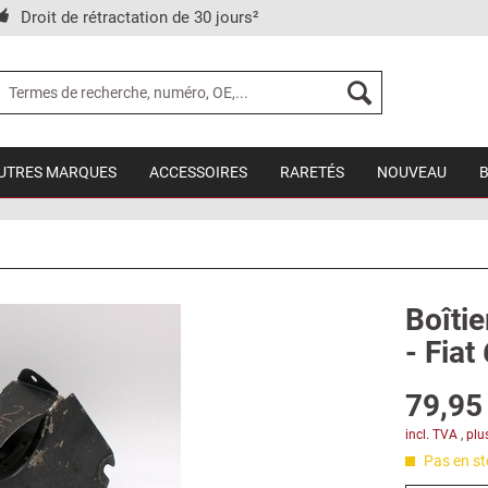
Droit de rétractation de 30 jours²
UTRES MARQUES
ACCESSOIRES
RARETÉS
NOUVEAU
Boîtie
- Fiat
79,95 
incl. TVA
,
plu
Pas en sto