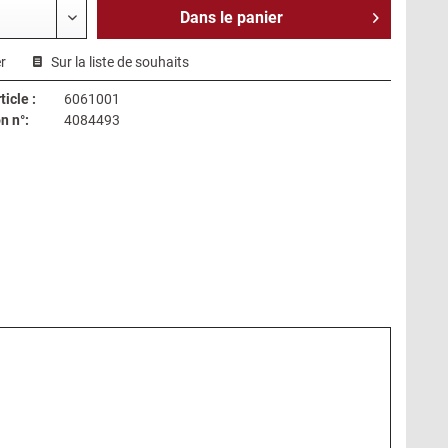
Dans le
panier
r
Sur la liste de souhaits
icle :
6061001
n n°:
4084493