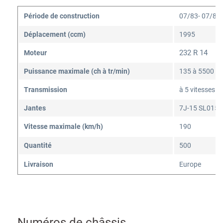
Période de construction
07/83- 07/85 (
Déplacement (ccm)
1995
232 R 14
Moteur
Puissance maximale (ch à tr/min)
135 à 5500
Transmission
à 5 vitesses
Jantes
7J-15 SL015 S
Vitesse maximale (km/h)
190
Quantité
500
Livraison
Europe
Numéros de châssis