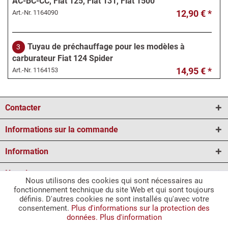
AC-BC-CC, Fiat 125, Fiat 131, Fiat 1500
12,90 € *
Art.-Nr.
1164090
Tuyau de préchauffage pour les modèles à
3
carburateur Fiat 124 Spider
14,95 € *
Art.-Nr.
1164153
Boîte de filtre à air carburateur Fiat 124 Spider
4
Contacter
CS1 1800 (73-78)
269,95 € *
Art.-Nr.
1164095
Informations sur la commande
Information
Manchon en caoutchouc Weber ADF, ADFA, ADHA
5
Newsletter
en haut (pour fixation filtre à air) Fiat 124 Spider
Nous utilisons des cookies qui sont nécessaires au
17,95 € *
Art.-Nr.
1164050
fonctionnement technique du site Web et qui sont toujours
définis. D'autres cookies ne sont installés qu'avec votre
* Tous les prix incl. TVA plus
Conditions d'expédition
plus caution pour les
consentement.
Plus d'informations sur la protection des
articles marqués.
données.
Plus d'information
Séparateur de carburateur Fiat 124 Spider BS-CS
6
1) Délai d'acheminement vers la France pour les marchandises pouvant être