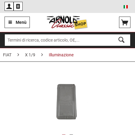
Ita
Menù
FIAT
X 1/9
Illuminazione