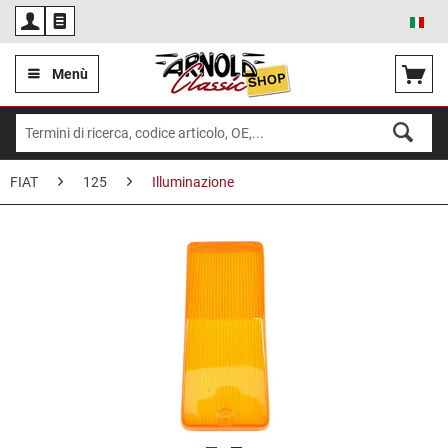
Ita
Menù
FIAT
125
Illuminazione