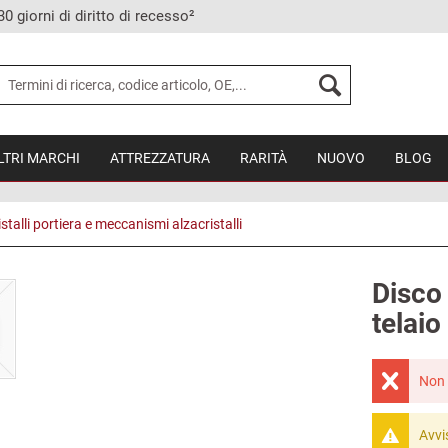
30 giorni di diritto di recesso²
LTRI MARCHI
ATTREZZATURA
RARITÀ
NUOVO
BLOG
istalli portiera e meccanismi alzacristalli
Disco 
telaio
Non 
Avvi