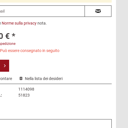
e
Norme sulla privacy
nota.
0 € *
spedizione
 Può essere consegnato in seguito
rontare
Nella lista dei desideri
1114098
.:
51823