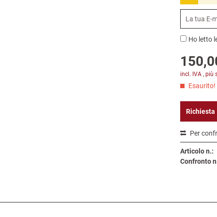
Ho letto l
150,0
incl. IVA
,
più 
Esaurito!
Richiesta
Per conf
Articolo n.:
Confronto n