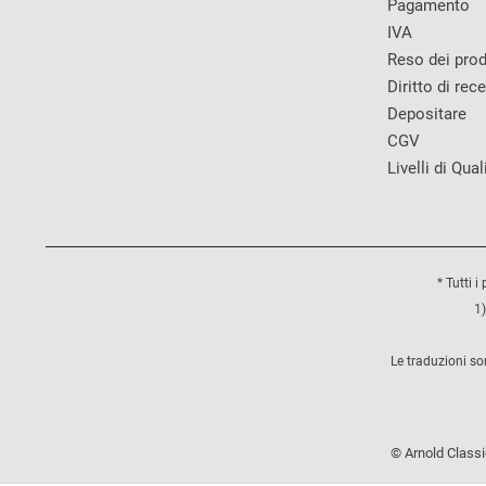
Pagamento
IVA
Reso dei prod
Diritto di rec
Depositare
CGV
Livelli di Qual
* Tutti i
1)
Le traduzioni so
© Arnold Classic