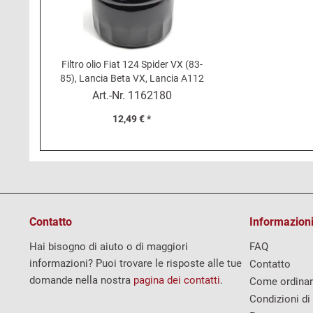
Filtro olio Fiat 124 Spider VX (83-
85), Lancia Beta VX, Lancia A112
Abarth (58HP e 70HP)
Art.-Nr.
1162180
12,49 € *
Contatto
Informazioni
Hai bisogno di aiuto o di maggiori
FAQ
informazioni? Puoi trovare le risposte alle tue
Contatto
domande nella nostra
pagina dei contatti
.
Come ordina
Condizioni di