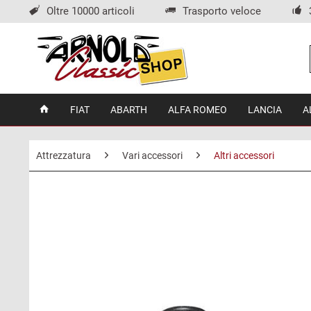
Oltre 10000 articoli
Trasporto veloce
FIAT
ABARTH
ALFA ROMEO
LANCIA
A
Attrezzatura
Vari accessori
Altri accessori