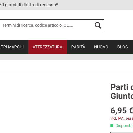
30 giorni di diritto di recesso²
LTRI MARCHI
ATTREZZATURA
RARITÀ
NUOVO
BLOG
Parti 
Giunt
6,95 €
incl. IVA
,
più 
Disponibil