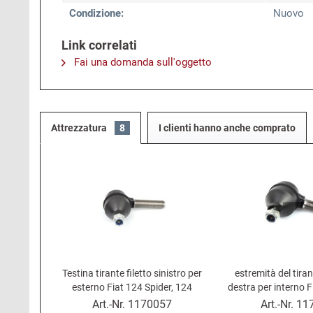
Condizione:
Nuovo
Link correlati
Fai una domanda sull'oggetto
Attrezzatura
8
I clienti hanno anche comprato
Testina tirante filetto sinistro per
estremità del tiran
esterno Fiat 124 Spider, 124
destra per interno F
Coupé, 124 Berlina, 500 F-R,...
Fiat 124 Coupé, 
Art.-Nr.
1170057
Art.-Nr.
11