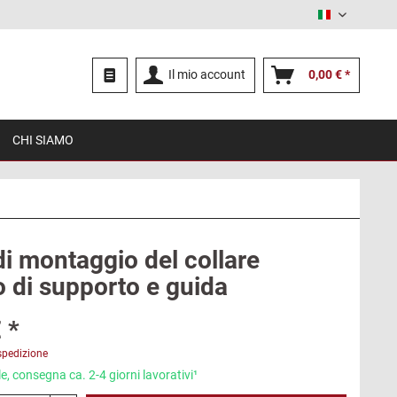
Italiano
Il mio account
0,00 € *
CHI SIAMO
di montaggio del collare
o di supporto e guida
 *
spedizione
e, consegna ca. 2-4 giorni lavorativi¹