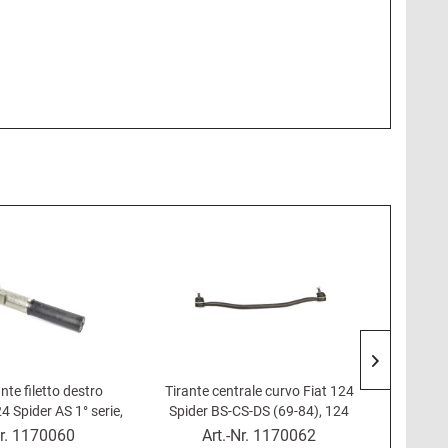
Consig
ante filetto destro
Tirante centrale curvo Fiat 124
Set t
4 Spider AS 1° serie,
Spider BS-CS-DS (69-84), 124
Spide
AC, 126, 500, 600
Coupé
r.
1170060
Art.-Nr.
1170062