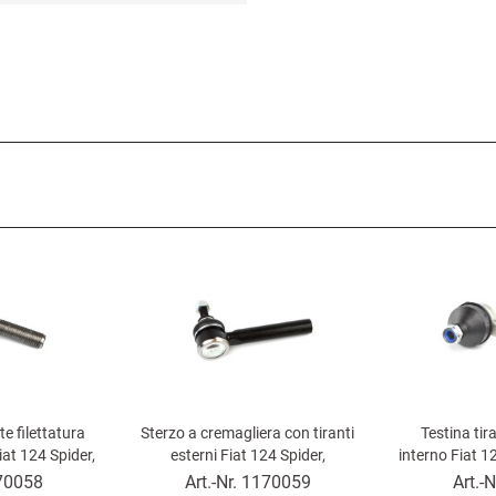
te filettatura
Sterzo a cremagliera con tiranti
Testina tir
iat 124 Spider,
esterni Fiat 124 Spider,
interno Fiat 12
124 Berlina
Autobianchi A 112
124 Coupé 
70058
Art.-Nr.
1170059
Art.-N