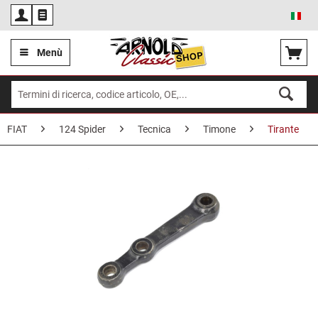
Ita
Menù
FIAT
124 Spider
Tecnica
Timone
Tirante