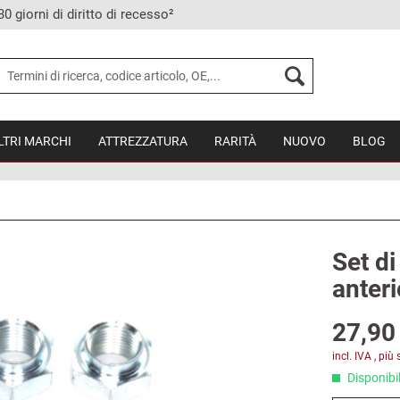
30 giorni di diritto di recesso²
LTRI MARCHI
ATTREZZATURA
RARITÀ
NUOVO
BLOG
Set di
anteri
27,90 
incl. IVA
,
più 
Disponibil