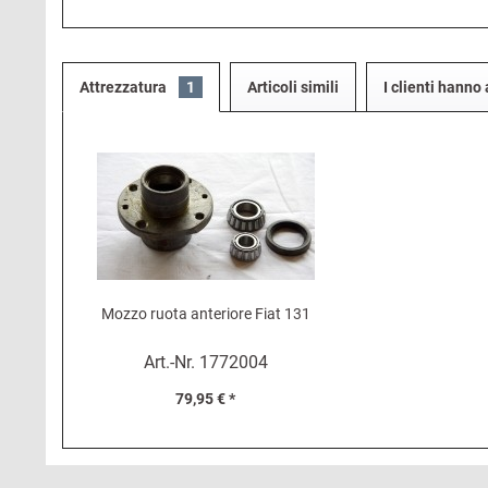
Attrezzatura
1
Articoli simili
I clienti hann
Mozzo ruota anteriore Fiat 131
Art.-Nr.
1772004
79,95 € *