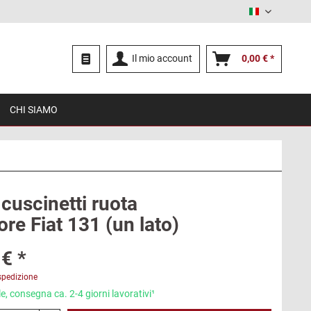
Italiano
Il mio account
0,00 € *
CHI SIAMO
 cuscinetti ruota
ore Fiat 131 (un lato)
€ *
spedizione
e, consegna ca. 2-4 giorni lavorativi¹