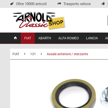
Oltre 10000 articoli
Trasporto veloce
FIAT
ABARTH
ALFA ROMEO
LANCIA
A
FIAT
131
Assale anteriore / sterzante