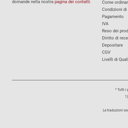
domande nella nostra
pagina dei contatti
.
Come ordina
Condizioni di
Pagamento
IVA
Reso dei prod
Diritto di rec
Depositare
CGV
Livelli di Qual
* Tutti i
1)
Le traduzioni so