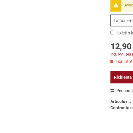
Avvi
Ho letto l
12,90 
incl. IVA
,
più 
Esaurito!
Richiesta
Per conf
Articolo n.:
Confronto n